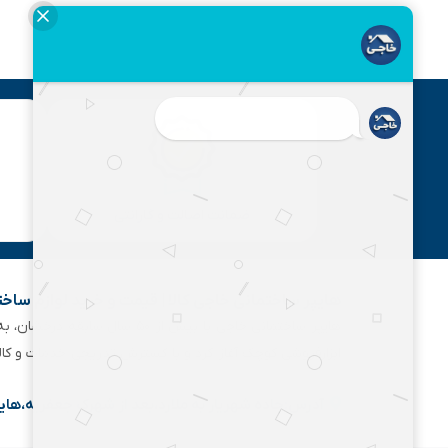
ضمانت اصالت و گارانتی
هایپر ساختمانی خاجی‌ کالا | قیمت و خرید لوازم ساخ
هایپر ساختمانی خاجی‌ با بیش
ابزارفروشی کوچک آغاز کرد و با گسترش تدریجی خدمات و کا
آدرس:جاده شهریار به ملارد،بعد از شهرک جعفریه،های