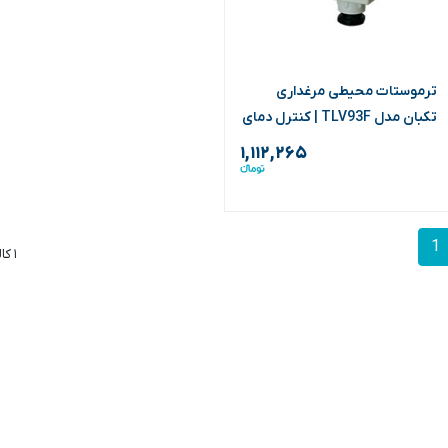
ترموستات محیطی مرغداری
تکبان مدل TLV93F | کنترل دمای
۰ تا ۴۰ درجه
۱,۱۱۲,۲۶۵
1
۱ کالا