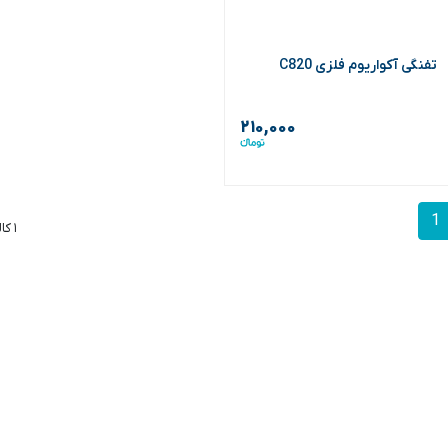
تفنگی آکواریوم فلزی C820
۲۱۰,۰۰۰
1
۱ کالا