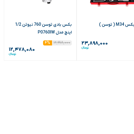
M ( توسن )
بکس بادی توسن 760 نیوتن 1/2
اینچ مدل P0760IW
۱۲,۹۹۸,۰۰۰
۴%
۲۳,۸۹۸,۰۰۰
۱۲,۴۷۸,۰۸۰