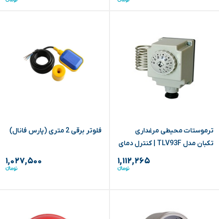
ترموستات محیطی مرغداری
فلوتر برقی 2 متری (پارس فانال)
تکبان مدل TLV93F | کنترل دمای
۰ تا ۴۰ درجه
۱,۰۲۷,۵۰۰
۱,۱۱۲,۲۶۵