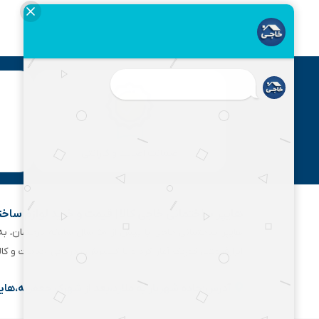
ضمانت اصالت و گارانتی
هایپر ساختمانی خاجی‌ کالا | قیمت و خرید لوازم ساخ
هایپر ساختمانی خاجی‌ با بیش
ابزارفروشی کوچک آغاز کرد و با گسترش تدریجی خدمات و کا
آدرس:جاده شهریار به ملارد،بعد از شهرک جعفریه،های