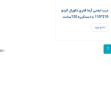
درب ایمنی آرما فلزی دکورال گردو
210*110 با دستگیره 120سانت
رزت کد L739 چپ (آرنا درب)
ناموجود
1
۱ کالا