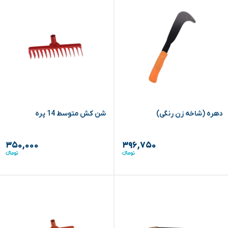
دهره (شاخه زن رنگی)
شن کش متوسط 14 پره
۳۵۰,۰۰۰
۳۹۶,۷۵۰