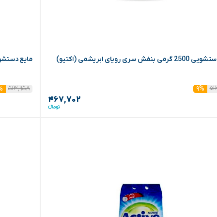
ی بنفش سری رویای ابریشمی (اکتیو)
مایع دستشویی 2500 گرمی صورتی سری رویای ا
۵۱۳,۹۵۸
۵۱
%
۹%
۴۶۷,۷۰۲