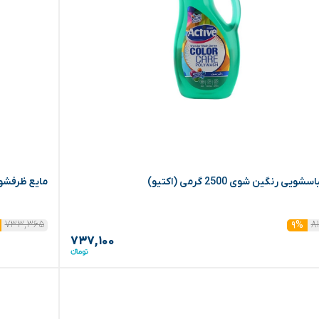
شویی رنگین شوی 2500 گرمی (اکتیو)
مایع ظرفشویی حاوی 
۷۳۳,۳۶۵
۸
۹%
۷۳۷,۱۰۰