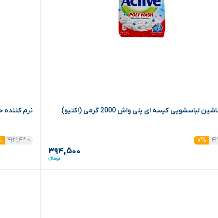
ین لباسشویی کیسه ای پلی واش 2000 گرمی (اکتیو)
نرم کننده حوله و لباس 2500 گر
۴۱۳,۴۳۰
۴۲
%
۷%
۳۹۴,۵۰۰