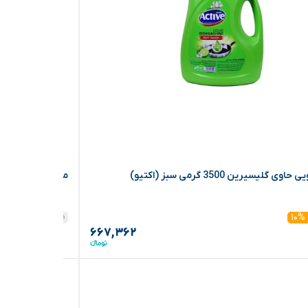
گلیسیرین 3500 گرمی سبز (اکتیو)
مایع ظرفشویی حاوی گلیسیرین
۷۳۳,۳۶۵
۱۰%
۱۰%
۶۶۷,۳۶۲