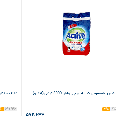
ین لباسشویی کیسه ای پلی واش 3000 گرمی (اکتیو)
مایع دستشویی 3750 گرمی بنفش سری رویای ا
۶۹۹,۹۴۶
۶۱
۴%
۷%
۵۷۲,۶۳۳