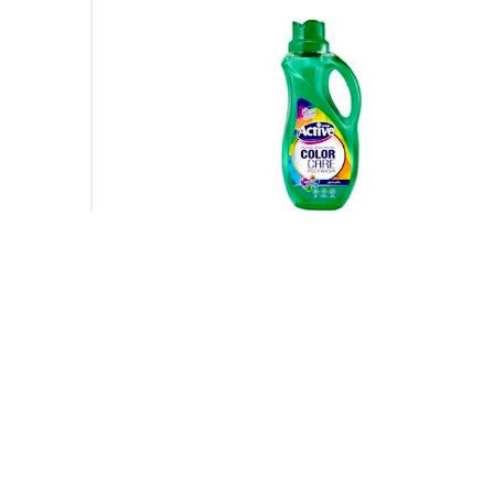
شویی رنگین شوی 1500 گرمی (اکتیو)
مایع سفید ک
۲۹۲,۲۳۶
۳۳
%
۹%
۳۰۲,۱۷۷