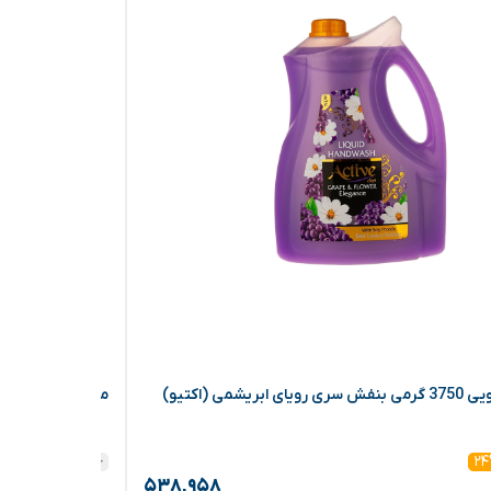
بریشمی (اکتیو)
مایع دستشویی 3750 گرمی صورتی سری رویای ابریشمی (اکتیو)
۵۴۸,۴۲۰
۳%
۲
۵۳۸,۹۵۸