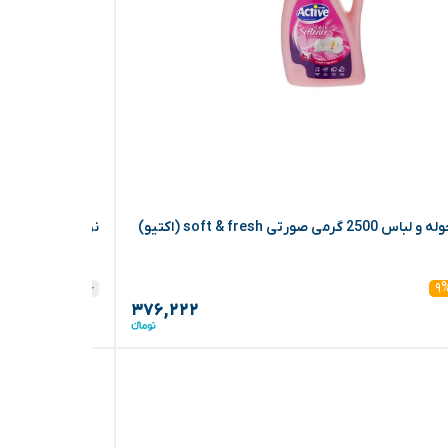
می صورتی soft & fresh (اکتیو)
نرم کننده حوله و لباس 2500 گرمی آبی fresh
۴۱۳,۴۳۰
۹%
۹
۳۷۶,۲۲۲