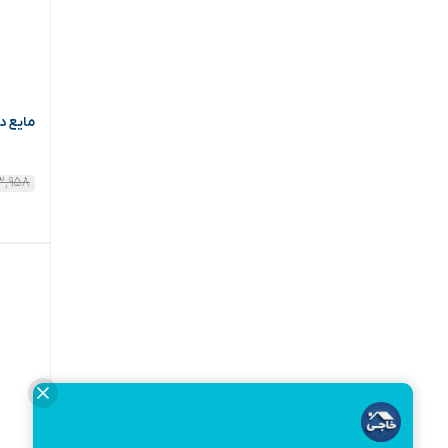
مایع دستشویی 2500 گرم
۳,۹۵۸