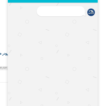
پودر ماش
۴,۱۹۳