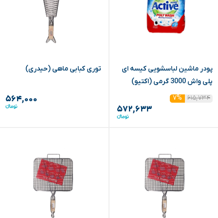
پودر ماشین لباسشویی کیسه ای
توری کبابی ماهی (حیدری)
پلی واش 3000 گرمی (اکتیو)
۶۱۵,۷۳۴
۷%
۵۶۴,۰۰۰
۵۷۲,۶۳۳