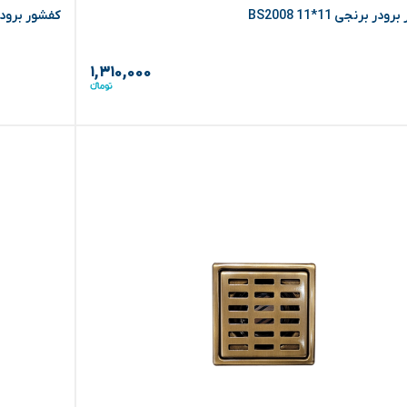
در برنجی BS2008 11*11
کفشور برودر طلایی 
۱,۳۱۰,۰۰۰