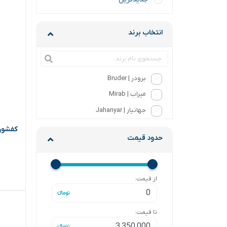
انتخاب برند
برودر | Bruder
میراب | Mirab
جهانیار | Jahanyar
کفشور برو
حدود قیمت
از قیمت:
تا قیمت: