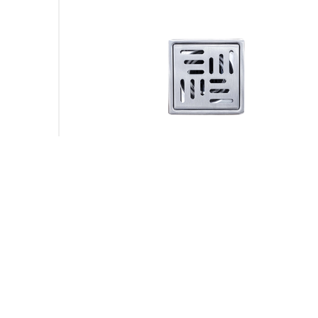
ر نیکل NS1007 11*11
کفشور برودر نیکل 1
۸۹۰,۰۰۰