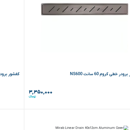
در خطی کروم 60 سانت NS600
کفشور برودر نیکل 5
۳,۳۵۰,۰۰۰