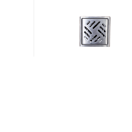
NS1001 11*1
کفشور خطی40*12 درب پلاستیکی(میراب)
۸۹۰,۰۰۰