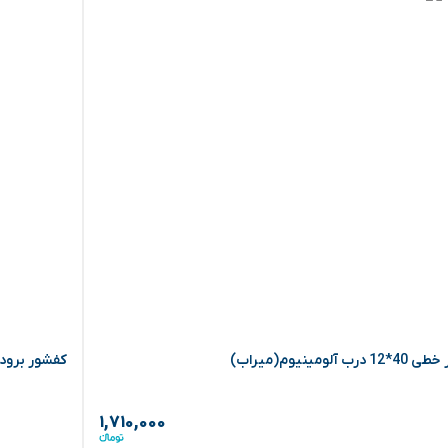
رب آلومینیوم(میراب)
کفشور برودر طلایی 
۱,۷۱۰,۰۰۰