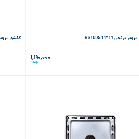
در برنجی BS1005 11*11
کفشور برودر برنجی 
۱,۱۹۰,۰۰۰