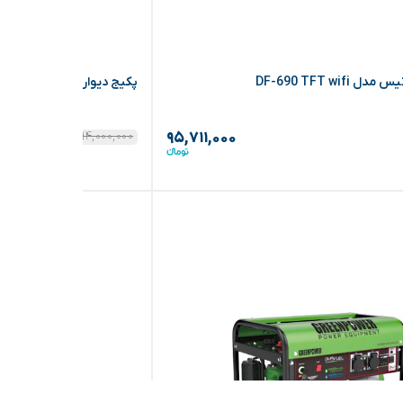
DF-690 TFT wifi
پکیج دیواری 28 هزار فن دار تاش مدل KW-T28
۹۴,۰۰۰,۰۰۰
۲%
۹۵,۷۱۱,۰۰۰