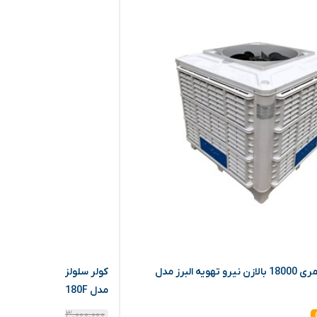
کولر سلولزی پلیمری 18000 بالازن نیرو تهویه البرز مدل
مدل NTAC9/180F
۱۱۳,۰۰۰,۰۰۰
۵%