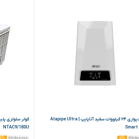
پکیج دیواری ۲۴ کیلووات سفید آتاپایپ | Atapipe Ultra
NTAC9/180U
Smart
۱۱۸,۵۰۰,۰۰۰
۱۲۵,۵
۵%
۵%