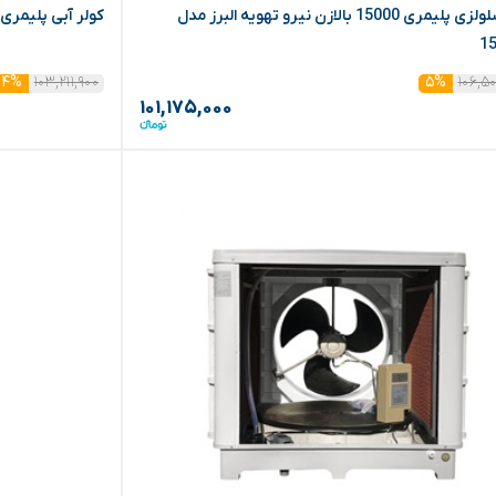
کولر سلولزی پلیمری 15000 بالازن نیرو تهویه البرز مدل
کولر آبی پلیمری 7500 سانتریفیوژ انرژی مدل C0750PB
۱۰۳,۲۱۱,۹۰۰
۱۰۶,۵
۴%
۵%
۱۰۱,۱۷۵,۰۰۰