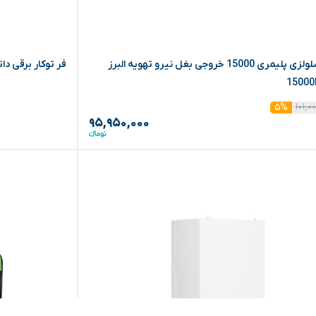
کولر سلولزی پلیمری 15000 خروجی بغل نیرو تهویه البرز
فر توکار برقی داتیس مدل 
۱۰۱,۰
۵%
۹۵,۹۵۰,۰۰۰