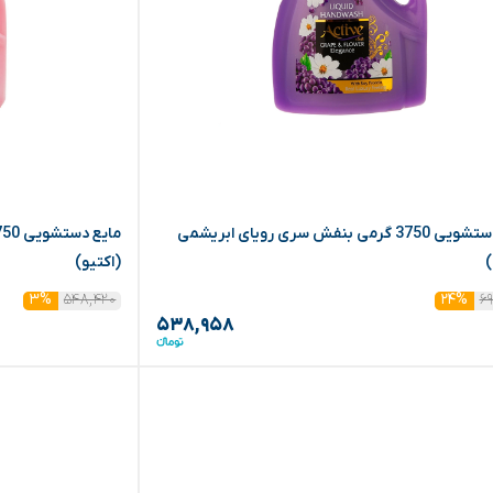
مایع دستشویی 3750 گرمی بنفش سری رویای ابریشمی
)
(اکتیو)
۵۴۸,۴۲۰
۶۹
۳%
۲۴%
۵۳۸,۹۵۸