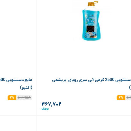
مایع دستشویی 2500 گرمی آبی سری رویای ابریشمی
)
(اکتیو)
۵۱۳,۹۵۸
۵۱
۹%
۹%
۴۶۷,۷۰۲