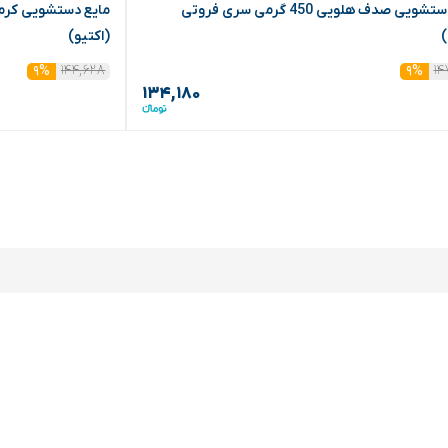
مایع دستشویی صدف هلویی 450 گرمی سری فروتی
)
(اکتیو)
۱۴۴,۶۲۸
۱۴
۹%
۹%
۱۳۴,۱۸۰
هنوز هیچ نظری ثبت نشده است.