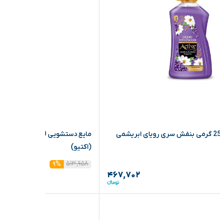
مایع دستشویی 2500 گرمی بنفش سری رویای ابریشمی
مایع دستشویی 0
(اکتیو)
۵۱۳,۹۵۸
۹%
۴۶۷,۷۰۲