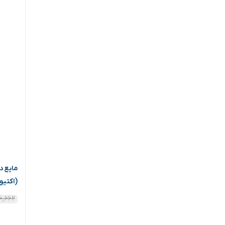
(اکتیو
۹۶,۶۶۲