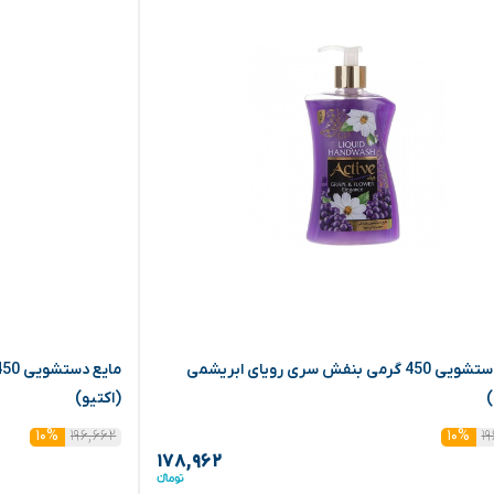
مایع دستشویی 450 گرمی بنفش سری رویای ابریشمی
)
(اکتیو)
۱۹۶,۶۶۲
۱
۱۰%
۱۰%
۱۷۸,۹۶۲