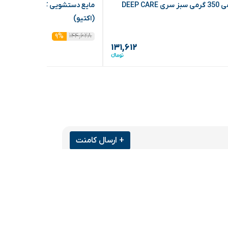
مایع دستشویی کرمی 350 گرمی سبز سری DEEP CARE
(اکتیو)
۱۴۴,۶۲۸
۹%
۱۳۱,۶۱۲
+ ارسال کامنت