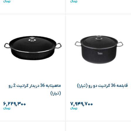
قابلمه 36 گرانیت دو رو (تیارا)
ماهیتابه 36 دربدار گرانیت 2 رو
(تیارا)
۶,۲۲۹,۳۰۰
۷,۹۴۹,۷۰۰