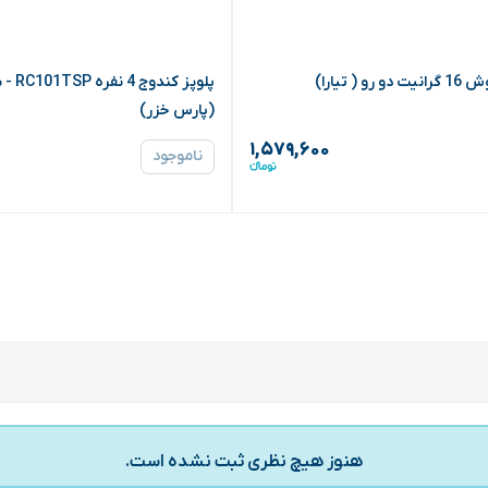
 رو ( تیارا)
پلوپز کندوج
(پارس خزر)
۱,۵۷۹,۶۰۰
ناموجود
هنوز هیچ نظری ثبت نشده است.