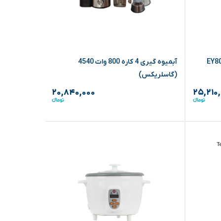
 وات 6.5 لیتر مشکی EY801
آبمیوه گیری 4 کاره 800 وات 4540
(گاسلریکس)
EY505 (تفال)
۲۰,۸۴۰,۰۰۰
۲۵,۲۱۰