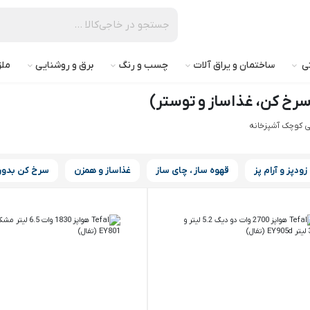
تی
ساختمان و یراق آلات
چسب و رنگ
برق و روشنایی
ملز
، سرخ کن، غذاساز و توستر)
قی کوچک آشپزخانه
 زودپز و آرام پز
قهوه ساز ، چای ساز
غذاساز و همزن
سرخ کن بدون