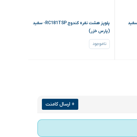
 4 نفره RC101TSP - سفید
پلوپز هشت نفره کندوج RC181TSP- سفید
چای ساز کنارهمی 2324 (
(پارس خزر)
ناموجود
ناموجود
+ ارسال کامنت