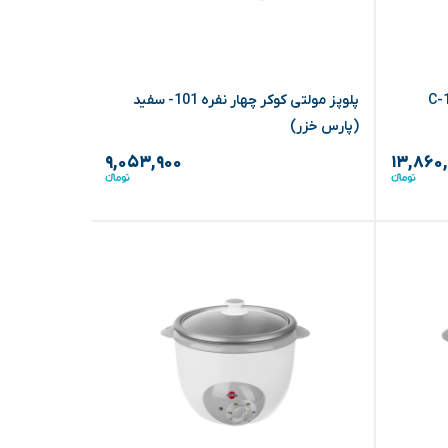
یل 6 لیتری C-140
پلوپز مولتی کوکر چهار نفره 101- سفید
(پارس خزر)
خزر)
۹,۰۵۳,۹۰۰
۱۳,۸۶۰