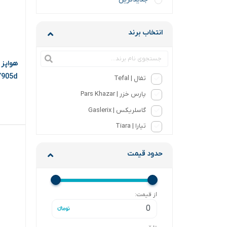
انتخاب برند
EY905d (تف
تفال | Tefal
پارس خزر | Pars Khazar
گاسلریکس | Gaslerix
تیارا | Tiara
حدود قیمت
از قیمت: