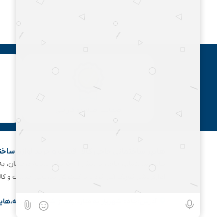
ضمانت اصالت و گارانتی
هایپر ساختمانی خاجی‌ کالا | قیمت و خرید لوازم ساخ
هایپر ساختمانی خاجی‌ با بیش
ابزارفروشی کوچک آغاز کرد و با گسترش تدریجی خدمات و کا
آدرس:جاده شهریار به ملارد،بعد از شهرک جعفریه،های