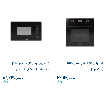
فر برقی 78 لیتری مدل666
مایکروویو توکار داتیس مدل
(داتیس)
DTM-929 مشکی لمسی
۵۹,۲۳۰,۰۰۰
۶۲,۱۱۶,۰۰۰