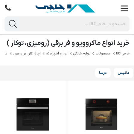
خرید انواع ماکروویو و فر برقی (رومیزی، توکار )
خاجی‌ کالا
محصولات
لوازم خانگی
لوازم آشپزخانه
اجاق گاز، فر و هود
ماکرو
داتیس
درسا