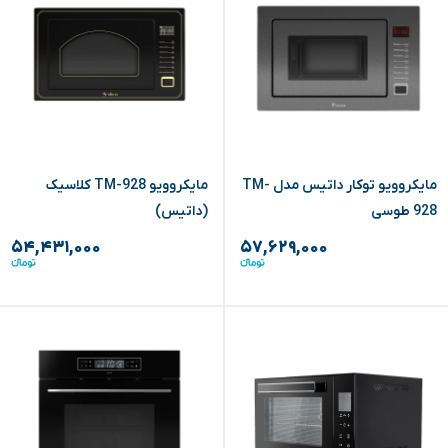
مایکروویو توکار داتیس مدل TM-
مایکروویو TM-928 کلاسیک
928 طوسی
(داتیس)
۵۴,۴۳۱,۰۰۰
۵۷,۶۲۹,۰۰۰