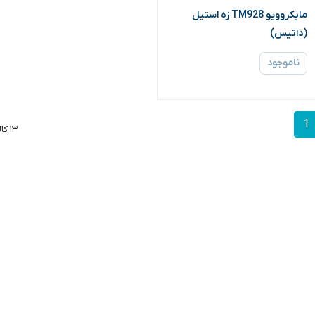
مایکروویو TM928 زه استیل
(داتیس)
ناموجود
1
۱۳ کالا