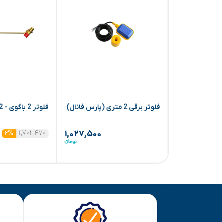
فلوتر برقی 2 متری (پارس فانال)
فلوتر 2 باگوی - 1/2 اینچ (امید)
۱,۷۰۲,۴۷۰
۲%
۱,۰۲۷,۵۰۰