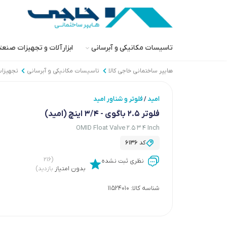
تاسیسات مکانیکی و آبرسانی
ابزارآلات و تجهیزات صنع
هایپر ساختمانی خاجی‌ کالا
تاسیسات مکانیکی و آبرسانی
تجهیزات
امید
فلوتر و شناور امید
/
فلوتر 2.5 باگوی - 3/4 اینچ (امید)
OMID Float Valve 2.5 3 4 Inch
کد
6136
(۲۱۶
نظری ثبت نشده
بدون امتیاز
بازدید)
شناسه کالا:
11524010