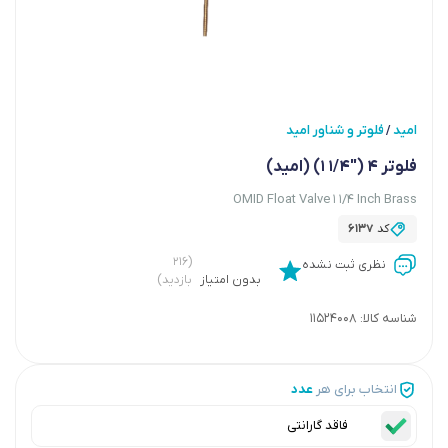
امید
فلوتر و شناور امید
/
فلوتر 4 ("1/4 1) (امید)
OMID Float Valve 1 1/4 Inch Brass
کد
6137
(۲۱۶
نظری ثبت نشده
بدون امتیاز
بازدید)
شناسه کالا:
11524008
انتخاب برای هر
عدد
فاقد گارانتی