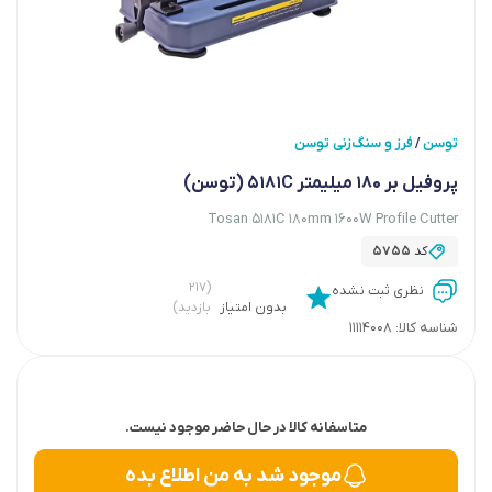
توسن
فرز و سنگ‌زنی توسن
/
پروفیل بر 180 میلیمتر 5181C (توسن)
Tosan 5181C 180mm 1600W Profile Cutter
کد
5755
(۲۱۷
نظری ثبت نشده
بدون امتیاز
بازدید)
شناسه کالا:
11114008
متاسفانه کالا در حال حاضر موجود نیست.
موجود شد به من اطلاع بده