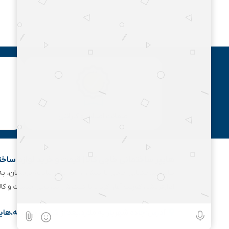
ضمانت اصالت و گارانتی
هایپر ساختمانی خاجی‌ کالا | قیمت و خرید لوازم ساخ
هایپر ساختمانی خاجی‌ با بیش
ابزارفروشی کوچک آغاز کرد و با گسترش تدریجی خدمات و کا
آدرس:جاده شهریار به ملارد،بعد از شهرک جعفریه،های