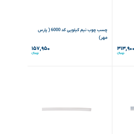
چسب چوب نیم کیلویی کد 6000 ( پارس
چسب همه کاره 100 میلی (
مهر)
۱۵۷,۹۵۰
۳۱۳,۹۰