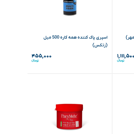
اسپری پاک کننده همه کاره 500 میل
چسب فوری ق
(زتکس)
۴۵۵,۰۰۰
۱,۱۱۱,۵۰