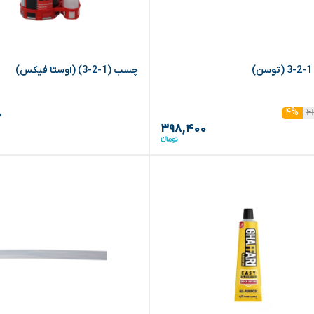
)
چسب (1-2-3) (اوستا فیکس)
۴
۴%
۰
۳۹۸,۴۰۰