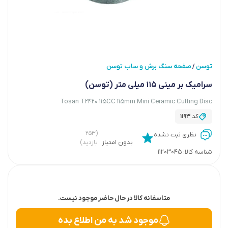
توسن
صفحه سنگ برش و ساب توسن
/
سرامیک بر مینی 115 میلی متر (توسن)
Tosan T2420 115CC 115mm Mini Ceramic Cutting Disc
کد
1193
(۲۵۳
نظری ثبت نشده
بدون امتیاز
بازدید)
شناسه کالا:
11203045
متاسفانه کالا در حال حاضر موجود نیست.
موجود شد به من اطلاع بده