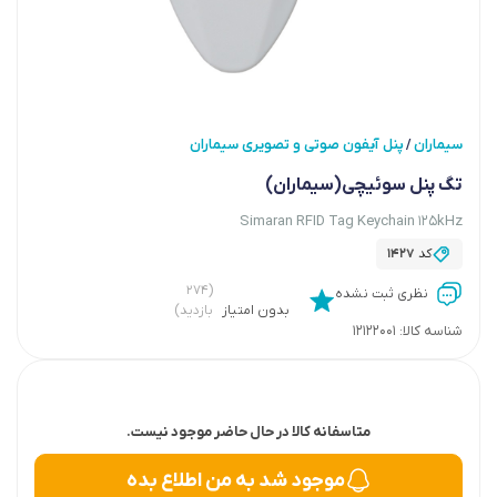
سیماران
پنل آیفون صوتی و تصویری سیماران
/
تگ پنل سوئیچی(سیماران)
Simaran RFID Tag Keychain 125kHz
کد
1427
(۲۷۴
نظری ثبت نشده
بدون امتیاز
بازدید)
شناسه کالا:
12122001
متاسفانه کالا در حال حاضر موجود نیست.
موجود شد به من اطلاع بده