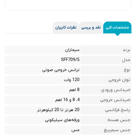
مشخصات فنی
نقد و بررسی
نظرات کاربران
برند
سیماران
مدل
SFF709/5
نوع
ترانس خروجی صوتی
توان خروجی
120 وات
امپدانس ورودی
8 اهم
امپدانس خروجی
4، 8 و 16 اهم
پاسخ فرکانسی
20 هرتز تا 20 کیلوهرتز
جنس هسته
ورقه‌های سیلیکونی
جنس سیم‌پیچ
مس