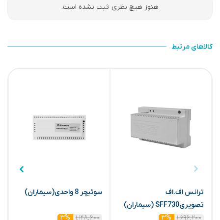
هنوز هیچ نظری ثبت نشده است.
کالاهای مرتبط
ترانس اف.اف
سوئیچر 8 واحدی(سیماران)
تصویریSFF730 (سیماران)
(
۱,۱۲۸,۶۰۰
۱,۶۹۶,۲۰۰
۳%
۳%