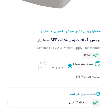
سیماران
پنل آیفون صوتی و تصویری سیماران
/
ترانس اف اف صوتی SFF709/5 سیماران
Simaran SFF709 5 Power Supply Transformer
کد
1428
(۳۰۸
نظری ثبت نشده
بدون امتیاز
بازدید)
شناسه کالا:
12122018
انتخاب برای هر
عدد
فاقد گارانتی