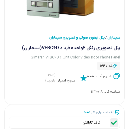
سیماران
پنل آیفون صوتی و تصویری سیماران
/
پنل تصویری رنگی 6واحده فرداد VFBC6D(سیماران)
Simaran VFBC6D 6 Unit Color Video Door Phone Panel
کد
1447
(۲۸۳
نظری ثبت نشده
بدون امتیاز
بازدید)
شناسه کالا:
12120018
انتخاب برای هر
عدد
فاقد گارانتی