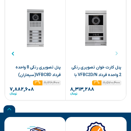
پنل کارت خوان تصویری رنگی
پنل تصویری رنگی 8 واحده
2 واحده فرداد VFBC2D/N با
فرداد VFBC8D(سیماران)
ف
۸,۵۷۰,۴۰۰
ماژول(سیماران)
۸,۱۲۶,۴۰۰
۳%
۳%
۷,۸۸۲,۶۰۸
۸,۳۱۳,۲۸۸