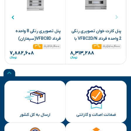
پنل کارت خوان تصویری رنگی
پنل تصویری رنگی 8 واحده
2 واحده فرداد VFBC2D/N با
فرداد VFBC8D(سیماران)
ف
۸,۵۷۰,۴۰۰
ماژول(سیماران)
۸,۱۲۶,۴۰۰
۳%
۳%
۷,۸۸۲,۶۰۸
۸,۳۱۳,۲۸۸
ضمانت اصالت و گارانتی
ارسال به کل کشور