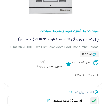
سیماران
پنل آیفون صوتی و تصویری سیماران
/
پنل تصویری رنگی 2Dواحده فرداد VFBC2(سیماران)
Simaran VFBC2D Two Unit Color Video Door Phone Panel Ferdad
کد
1448
(۲۸۶
نظری ثبت نشده
بدون امتیاز
بازدید)
شناسه کالا:
12120022
انتخاب برای هر
عدد
گارانتی 30 ماهه سیماران