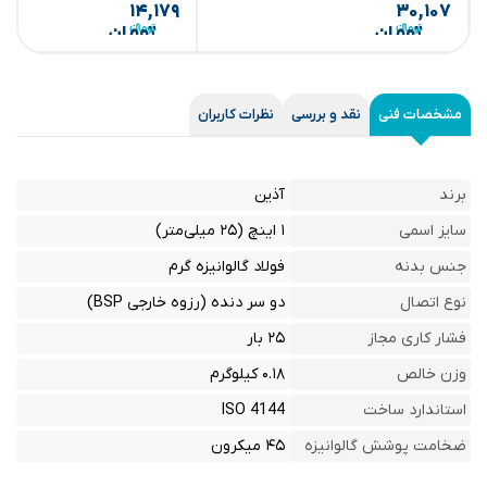
۱۴,۱۷۹
۳۰,۱۰۷
تومان
تومان
مشخصات فنی
نقد و بررسی
نظرات کاربران
برند
آذین
سایز اسمی
۱ اینچ (۲۵ میلی‌متر)
جنس بدنه
فولاد گالوانیزه گرم
نوع اتصال
دو سر دنده (رزوه خارجی BSP)
فشار کاری مجاز
۲۵ بار
وزن خالص
۰.۱۸ کیلوگرم
استاندارد ساخت
ISO 4144
ضخامت پوشش گالوانیزه
۴۵ میکرون