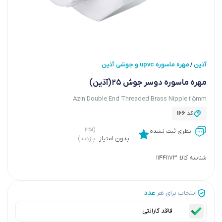
آذین
مهره ماسوره upvc و جوشی آذین
/
مهره ماسوره دوسر جوش 25(آذین)
Azin Double End Threaded Brass Nipple 25mm
کد
166
(۳۵۱
نظری ثبت نشده
بدون امتیاز
بازدید)
شناسه کالا:
11441173
انتخاب برای هر
عدد
فاقد گارانتی