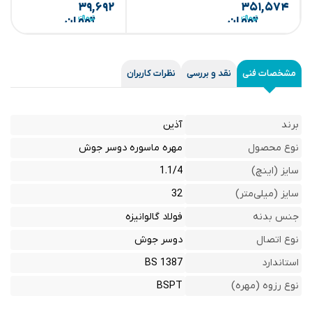
۳۹,۶۹۲
۳۵۱,۵۷۴
تومان
تومان
مشخصات فنی
نقد و بررسی
نظرات کاربران
برند
آذین
نوع محصول
مهره ماسوره دوسر جوش
سایز (اینچ)
1.1/4
سایز (میلی‌متر)
32
جنس بدنه
فولاد گالوانیزه
نوع اتصال
دوسر جوش
استاندارد
BS 1387
نوع رزوه (مهره)
BSPT