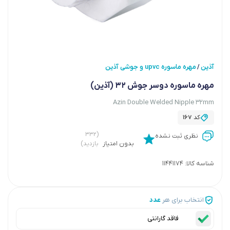
آذین
مهره ماسوره upvc و جوشی آذین
/
مهره ماسوره دوسر جوش 32 (آذین)
Azin Double Welded Nipple 32mm
کد
167
(۳۳۲
نظری ثبت نشده
بدون امتیاز
بازدید)
شناسه کالا:
11441174
انتخاب برای هر
عدد
فاقد گارانتی