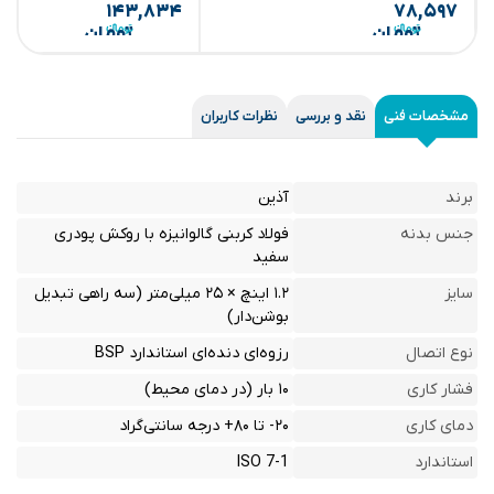
۱۴۳,۸۳۴
۷۸,۵۹۷
تومان
تومان
مشخصات فنی
نقد و بررسی
نظرات کاربران
برند
آذین
جنس بدنه
فولاد کربنی گالوانیزه با روکش پودری
سفید
سایز
۱.۲ اینچ × ۲۵ میلی‌متر (سه راهی تبدیل
بوشن‌دار)
نوع اتصال
رزوه‌ای دنده‌ای استاندارد BSP
فشار کاری
۱۰ بار (در دمای محیط)
دمای کاری
۲۰- تا ۸۰+ درجه سانتی‌گراد
استاندارد
ISO 7-1