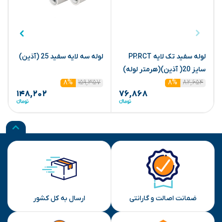
لوله سفید تک لایه PP.RCT
لوله سه لایه سفید 25 (آذین)
سایز 20( آذین)(هرمتر لوله)
س
۱۵۹,۳۵۷
۸۲,۶۵۴
۸%
۸%
۱۴۸,۲۰۲
۷۶,۸۶۸
ضمانت اصالت و گارانتی
ارسال به کل کشور