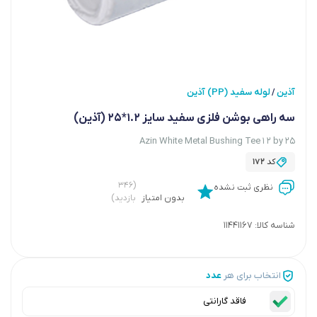
آذین
لوله سفید (PP) آذین
/
سه راهی بوشن فلزی سفید سایز 1.2*25 (آذین)
Azin White Metal Bushing Tee 1 2 by 25
کد
172
(۳۴۶
نظری ثبت نشده
بدون امتیاز
بازدید)
شناسه کالا:
11441167
انتخاب برای هر
عدد
فاقد گارانتی