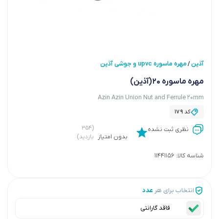
آذین
مهره ماسوره upvc و جوشی آذین
/
مهره ماسوره 20(آذین)
Azin Azin Union Nut and Ferrule 20mm
کد
179
(۳۵۴
نظری ثبت نشده
بدون امتیاز
بازدید)
شناسه کالا:
11441156
انتخاب برای هر
عدد
فاقد گارانتی