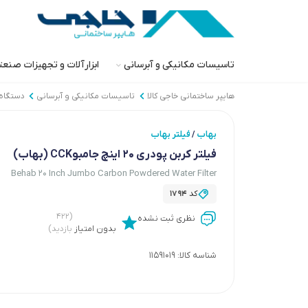
تاسیسات مکانیکی و آبرسانی
ابزارآلات و تجهیزات صنع
هایپر ساختمانی خاجی‌ کالا
تاسیسات مکانیکی و آبرسانی
دستگاه
بهاب
فیلتر بهاب
/
فیلتر کربن پودری 20 اینچ جامبوCCK (بهاب)
Behab 20 Inch Jumbo Carbon Powdered Water Filter
کد
1794
(۴۲۲
نظری ثبت نشده
بدون امتیاز
بازدید)
شناسه کالا:
11591019