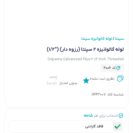
سپنتا
لوله گالوانیزه سپنتا
/
لوله گالوانیزه 2 سپنتا (رزوه دار) ("1/2)
Sepanta Galvanized Pipe 2 1/2 Inch Threaded
کد
2006
(۳۳۹
نظری ثبت نشده
بدون امتیاز
بازدید)
شناسه کالا:
11443007
انتخاب برای هر
شاخه
فاقد گارانتی