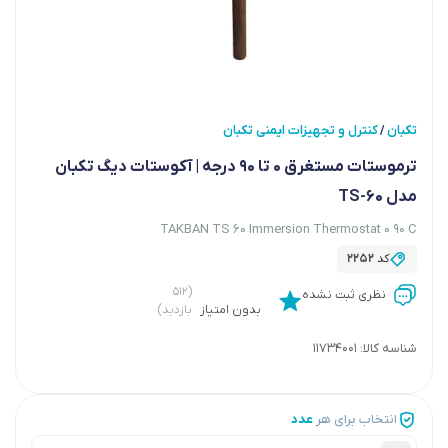
تکبان
کنترل و تجهیزات ایمنی تکبان
/
ترموستات مستغرق 0 تا 90 درجه | آکوستات دیگ تکبان
مدل TS-60
TAKBAN TS 60 Immersion Thermostat 0 90 C
کد
2252
(۵۱۲
نظری ثبت نشده
بدون امتیاز
بازدید)
شناسه کالا:
11734001
انتخاب برای هر
عدد