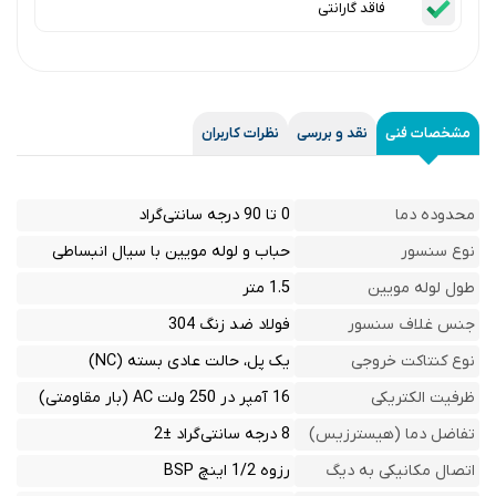
فاقد گارانتی
مشخصات فنی
نقد و بررسی
نظرات کاربران
محدوده دما
0 تا 90 درجه سانتی‌گراد
نوع سنسور
حباب و لوله مویین با سیال انبساطی
طول لوله مویین
1.5 متر
جنس غلاف سنسور
فولاد ضد زنگ 304
نوع کنتاکت خروجی
یک پل، حالت عادی بسته (NC)
ظرفیت الکتریکی
16 آمپر در 250 ولت AC (بار مقاومتی)
تفاضل دما (هیسترزیس)
8 درجه سانتی‌گراد ±2
اتصال مکانیکی به دیگ
رزوه 1/2 اینچ BSP