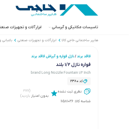
تاسیسات مکانیکی و آبرسانی
ابزارآلات و تجهیزات صنع
هایپر ساختمانی خاجی‌ کالا
ابزارآلات و تجهیزات صنعتی
باغبانی 
فاقد برند
نازل فواره و آبپاش فاقد برند
/
فواره نازل 1/2 بلند
brand Long Nozzle Fountain 1/2 Inch
کد
2380
(۲۷۷
نظری ثبت نشده
بدون امتیاز
بازدید)
شناسه کالا:
11581026