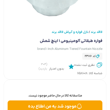
فاقد برند
نازل فواره و آبپاش فاقد برند
/
فواره طبقاتی آلومینیومی 1 اینچ شمش
brand 1 Inch Aluminum Tiered Fountain Nozzle
کد
2386
(۳۰۴
نظری ثبت نشده
بدون امتیاز
بازدید)
شناسه کالا:
11581018
متاسفانه کالا در حال حاضر موجود نیست.
موجود شد به من اطلاع بده