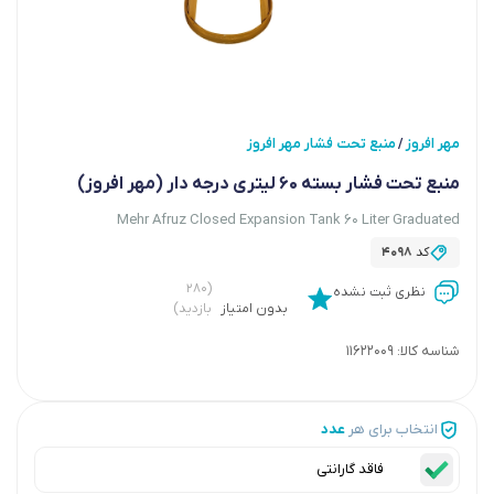
مهر افروز
منبع تحت فشار مهر افروز
/
منبع تحت فشار بسته 60 لیتری درجه دار (مهر افروز)
Mehr Afruz Closed Expansion Tank 60 Liter Graduated
کد
4098
(۲۸۰
نظری ثبت نشده
بدون امتیاز
بازدید)
شناسه کالا:
11622009
انتخاب برای هر
عدد
فاقد گارانتی