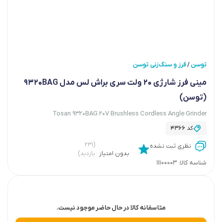
توسن
فرز و سنگ‌زنی توسن
/
مینی فرز شارژی 20 ولت سری براش لس مدل 9320BAG
(توسن)
Tosan 9320BAG 20V Brushless Cordless Angle Grinder
کد
4366
(۲۳۱
نظری ثبت نشده
بدون امتیاز
بازدید)
شناسه کالا:
11100003
متاسفانه کالا در حال حاضر موجود نیست.