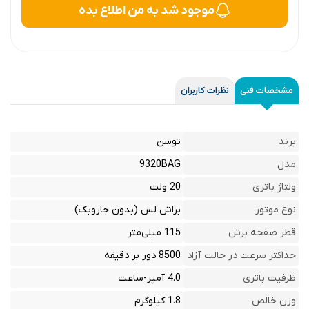
موجود شد به من اطلاع بده
مشخصات فنی
نظرات کاربران
برند
توسن
مدل
9320BAG
ولتاژ باتری
20 ولت
نوع موتور
براش لس (بدون جاروبک)
قطر صفحه برش
115 میلی‌متر
حداکثر سرعت در حالت آزاد
8500 دور بر دقیقه
ظرفیت باتری
4.0 آمپر-ساعت
وزن خالص
1.8 کیلوگرم