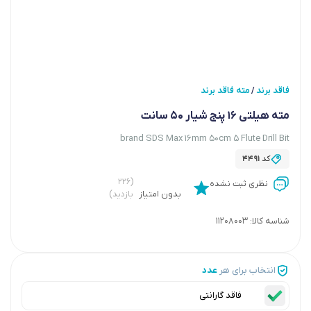
فاقد برند
مته فاقد برند
/
مته هیلتی 16 پنج شیار 50 سانت
brand SDS Max 16mm 50cm 5 Flute Drill Bit
کد
4491
(۲۲۶
نظری ثبت نشده
بدون امتیاز
بازدید)
شناسه کالا:
11208003
انتخاب برای هر
عدد
فاقد گارانتی