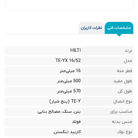
مشخصات فنی
نظرات کاربران
برند
HILTI
مدل
TE-YX 16/52
قطر مته
16 میلی‌متر
طول مفید
500 میلی‌متر
طول کل
570 میلی‌متر
نوع اتصال
TE-Y (پنج شیار)
مناسب برای
بتن، سنگ، مصالح بنایی
جنس بدنه
فولاد
نوع نوک
کاربید تنگستن