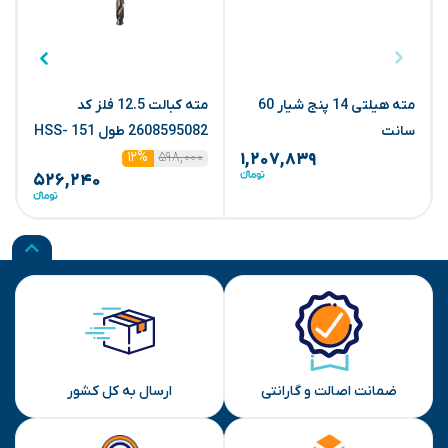
مته هیلتی 14 پنج شیار 60
مته کبالت 12.5 فلز کد
گ
سانت
2608595082 طول 151 HSS-
G (بوش) (ابزار سرا)
۵۹۸,۰۰۰
۱۲%
۱,۲۰۷,۸۳۹
۵۲۶,۲۴۰
ضمانت اصالت و گارانتی
ارسال به کل کشور