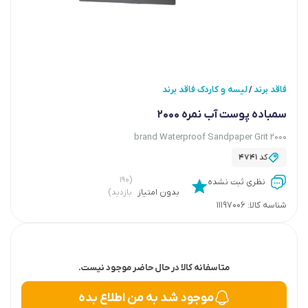
فاقد برند
لیسه و کاردک فاقد برند
/
سمباده پوست آب نمره 2000
brand Waterproof Sandpaper Grit 2000
کد
4741
(۱۹۰
نظری ثبت نشده
بدون امتیاز
بازدید)
شناسه کالا:
11197006
متاسفانه کالا در حال حاضر موجود نیست.
موجود شد به من اطلاع بده