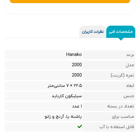
مشخصات فنی
نظرات کاربران
برند
Hanako
مدل
2000
نمره (گريت)
2000
ابعاد
۲۲.۵ × ۷ سانتی‌متر
جنس
سیلیکون کارباید
تعداد در بسته
۱ عدد
مناسب برای
پاشنه پا، آرنج و زانو
قابل استفاده با آب