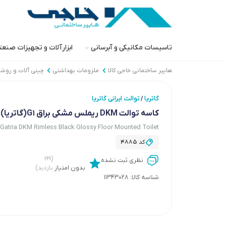
تاسیسات مکانیکی و آبرسانی
ابزارآلات و تجهیزات صنع
هایپر ساختمانی خاجی‌ کالا
ملزومات بهداشتی
چینی آلات و روش
گاتریا
توالت ایرانی گاتریا
/
کاسه توالت DKM ریملس مشکی براق G1(گاتریا)
Gatria DKM Rimless Black Glossy Floor Mounted Toilet
کد
4885
(۱۹۹
نظری ثبت نشده
بدون امتیاز
بازدید)
شناسه کالا:
11343028