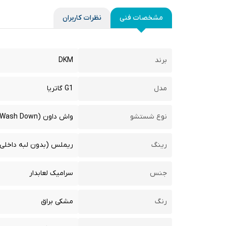
مشخصات فنی
نظرات کاربران
برند
DKM
مدل
G1 گاتریا
نوع شستشو
واش داون (Wash Down)
رینگ
ریملس (بدون لبه داخلی
جنس
سرامیک لعابدار
رنگ
مشکی براق