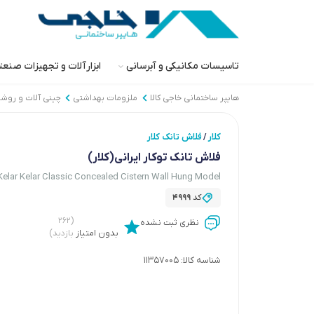
تاسیسات مکانیکی و آبرسانی
ابزارآلات و تجهیزات صنع
هایپر ساختمانی خاجی‌ کالا
ملزومات بهداشتی
چینی آلات و روش
کلار
فلاش تانک کلار
/
فلاش تانک توکار ایرانی(کلار)
Kelar Kelar Classic Concealed Cistern Wall Hung Model
کد
4999
(۲۶۲
نظری ثبت نشده
بدون امتیاز
بازدید)
شناسه کالا:
11357005