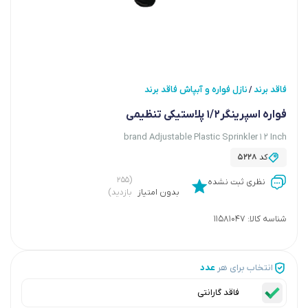
فاقد برند
نازل فواره و آبپاش فاقد برند
/
فواره اسپرینگر1/2 پلاستیکی تنظیمی
brand Adjustable Plastic Sprinkler 1 2 Inch
کد
5228
(۲۵۵
نظری ثبت نشده
بدون امتیاز
بازدید)
شناسه کالا:
11581047
انتخاب برای هر
عدد
فاقد گارانتی