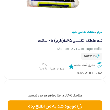
خرم
غلطک نقاشی خرم
/
قلم غلطک انگشتی 1025(خرم) 25 سانت
Khorram 1025 25cm Finger Roller
کد
5563
(۱۸۷
نظری ثبت نشده
بدون امتیاز
بازدید)
شناسه کالا:
11015004
متاسفانه کالا در حال حاضر موجود نیست.
موجود شد به من اطلاع بده