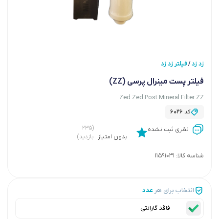
زد زد
فیلتر زد زد
/
فیلتر پست مینرال پرسی (ZZ)
Zed Zed Post Mineral Filter ZZ
کد
6026
(۲۳۵
نظری ثبت نشده
بدون امتیاز
بازدید)
شناسه کالا:
11591031
انتخاب برای هر
عدد
فاقد گارانتی