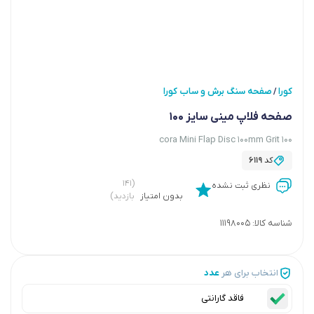
کورا
صفحه سنگ برش و ساب کورا
/
صفحه فلاپ مینی سایز 100
cora Mini Flap Disc 100mm Grit 100
کد
6119
(۱۴۱
نظری ثبت نشده
بدون امتیاز
بازدید)
شناسه کالا:
11198005
انتخاب برای هر
عدد
فاقد گارانتی