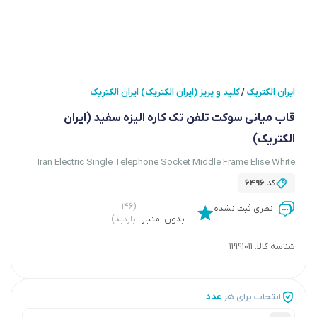
ایران الکتریک
کلید و پریز (ایران الکتریک) ایران الکتریک
/
قاب میانی سوکت تلفن تک کاره الیزه سفید (ایران
الکتریک)
Iran Electric Single Telephone Socket Middle Frame Elise White
کد
6496
(۱۴۶
نظری ثبت نشده
بدون امتیاز
بازدید)
شناسه کالا:
11991011
انتخاب برای هر
عدد