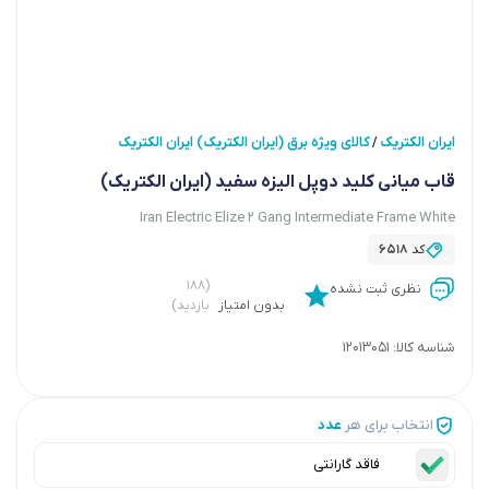
ایران الکتریک
کالای ویژه برق (ایران الکتریک) ایران الکتریک
/
قاب میانی کلید دوپل الیزه سفید (ایران الکتریک)
Iran Electric Elize 2 Gang Intermediate Frame White
کد
6518
(۱۸۸
نظری ثبت نشده
بدون امتیاز
بازدید)
شناسه کالا:
12013051
انتخاب برای هر
عدد
فاقد گارانتی