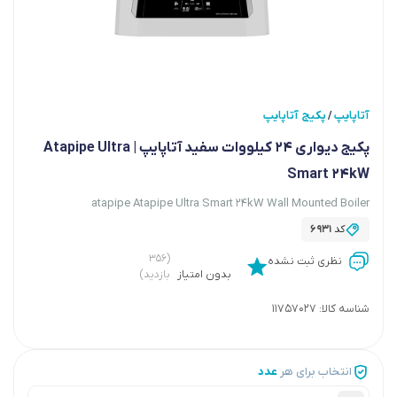
آتاپایپ
پکیج آتاپایپ
/
پکیج دیواری ۲۴ کیلووات سفید آتاپایپ | Atapipe Ultra
Smart 24kW
atapipe Atapipe Ultra Smart 24kW Wall Mounted Boiler
کد
6931
(۳۵۶
نظری ثبت نشده
بدون امتیاز
بازدید)
شناسه کالا:
11757027
انتخاب برای هر
عدد