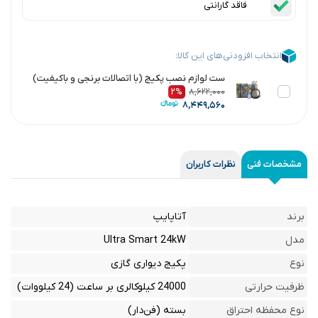
فاقد گارانتی
انتخاب افزودنی‌های این کالا:
ست لوازم نصب پکیج (با اتصالات برنجی و باکیفیت)
۲%
۸,۶۲۲,۰۰۰
۸,۴۴۹,۵۶۰
مشخصات فنی
نظرات کاربران
برند
آتاپایپ
مدل
Ultra Smart 24kW
نوع
پکیج دیواری گازی
ظرفیت حرارتی
24000 کیلوکالری بر ساعت (24 کیلووات)
نوع محفظه احتراق
بسته (فن‌دار)