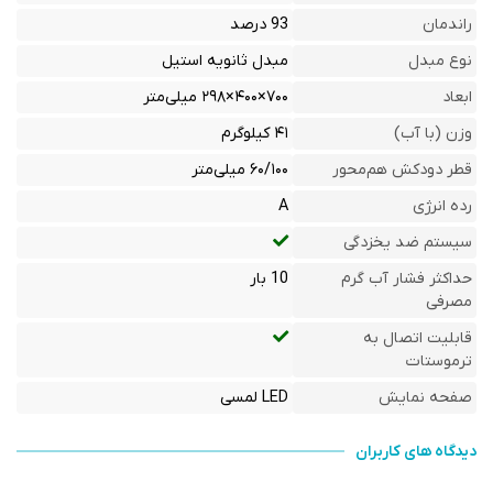
راندمان
93 درصد
نوع مبدل
مبدل ثانویه استیل
ابعاد
۷۰۰×۴۰۰×۲۹۸ میلی‌متر
وزن (با آب)
۴۱ کیلوگرم
قطر دودکش هم‌محور
۶۰/۱۰۰ میلی‌متر
رده انرژی
A
سیستم ضد یخزدگی
حداکثر فشار آب گرم
10 بار
مصرفی
قابلیت اتصال به
ترموستات
صفحه نمایش
LED لمسی
دیدگاه های کاربران