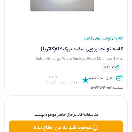
گاتریا
توالت ایرانی گاتریا
/
کاسه توالت ابرویی سفید بزرگ G2(گاتریا)
Gatria G2 Large White Rimless Floor Mounted Toilet
کد
792
(۳۷۴
نظری ثبت نشده
بدون امتیاز
بازدید)
شناسه کالا:
11343024
متاسفانه کالا در حال حاضر موجود نیست.
موجود شد به من اطلاع بده