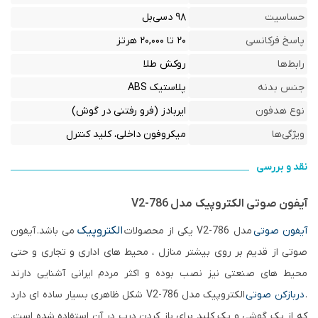
حساسیت
۹۸ دسی‌بل
پاسخ فرکانسی
۲۰ تا ۲۰,۰۰۰ هرتز
رابط‌ها
روکش طلا
جنس بدنه
پلاستیک ABS
نوع هدفون
ایربادز (فرو رفتنی در گوش)
ویژگی‌ها
میکروفون داخلی، کلید کنترل
نقد و بررسی
آیفون صوتی الکتروپیک مدل V2-786
الکتروپیک
آیفون صوتی
مدل V2-786 ی
کی از محصولات
می باشد. آیفون
صوتی از قدیم بر روی بیشتر منازل ، محیط های اداری و تجاری و حتی
محیط های صنعتی نیز نصب بوده و اکثر مردم ایرانی آشنایی دارند
.
دربازکن صوتی
الکتروپیک مدل V2-786 شکل ظاهری بسیار ساده ای دارد
که از یک گوشی و یک کلید برای باز کردن درب در آن استفاده شده است.