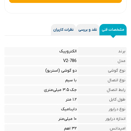
مشخصات فنی
نقد و بررسی
نظرات کاربران
برند
الکتروپیک
مدل
V2-786
نوع گوشی
دو گوشی (استریو)
نوع اتصال
با سیم
رابط اتصال
جک ۳.۵ میلی‌متری
طول کابل
۱.۲ متر
نوع درایور
داینامیک
اندازه درایور
۱۰ میلی‌متر
امپدانس
۳۲ اهم