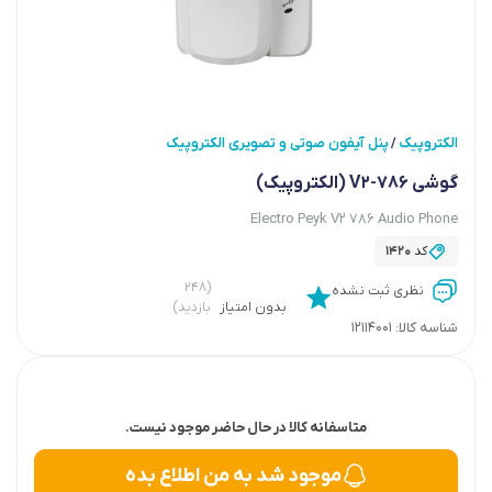
الکتروپیک
پنل آیفون صوتی و تصویری الکتروپیک
/
گوشی V2-786 (الکتروپیک)
Electro Peyk V2 786 Audio Phone
کد
1420
(۲۴۸
نظری ثبت نشده
بدون امتیاز
بازدید)
شناسه کالا:
12114001
متاسفانه کالا در حال حاضر موجود نیست.
موجود شد به من اطلاع بده