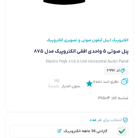
الکتروپیک
پنل آیفون صوتی و تصویری الکتروپیک
/
پنل صوتی ۵ واحدی افقی الکتروپیک مدل 875
Electro Peyk 875 5 Unit Horizontal Audio Panel
کد
6997
(۱۱۵
نظری ثبت نشده
بدون امتیاز
بازدید)
شناسه کالا:
12115014
انتخاب برای هر
عدد
گارانتی 36 ماهه الکتروپیک