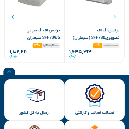
ترانس اف.اف
ترانس اف اف صوتی
س
تصویریSFF730 (سیماران)
SFF709/5 سیماران
۱,۱۳۶,۳۰۰
۱,۶۹۶,۲۰۰
۳%
۳%
۱,۱۰۲,۲۱۱
۱,۶۴۵,۳۱۴
ضمانت اصالت و گارانتی
ارسال به کل کشور